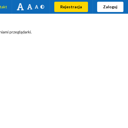
takt
Rejestracja
Zaloguj
iami przeglądarki.