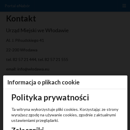
Portal eNabór
Kontakt
Urząd Miejski we Włodawie
Al. J. Piłsudskiego 41
22-200 Włodawa
t
el. 82
57 21 444,
tel. 82
57 21 555
email: info@wlodawa.eu
Informacja o plikach cookie
Polityka prywatności
Ta witryna wykorzystuje pliki cookies. Korzystając ze strony
wyrażasz zgodę na używanie cookies, zgodnie z aktualnymi
ustawieniami przeglądarki.